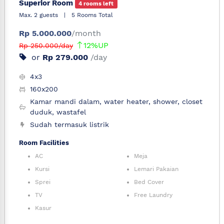
Superior Room
4 rooms left
Max. 2 guests
|
5 Rooms Total
Rp 5.000.000
/month
12%UP
Rp 250.000/day
or
Rp 279.000
/day
4x3
160x200
Kamar mandi dalam, water heater, shower, closet
duduk, wastafel
Sudah termasuk listrik
Room Facilities
AC
Meja
Kursi
Lemari Pakaian
Sprei
Bed Cover
TV
Free Laundry
Kasur