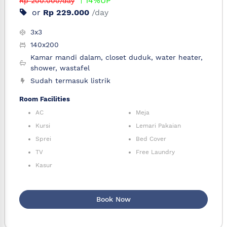
14%UP
Rp 200.000/day
or
Rp 229.000
/day
3x3
140x200
Kamar mandi dalam, closet duduk, water heater,
shower, wastafel
Sudah termasuk listrik
Room Facilities
AC
Meja
Kursi
Lemari Pakaian
Sprei
Bed Cover
TV
Free Laundry
Kasur
Book Now