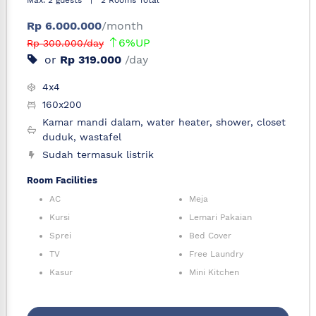
Max. 2 guests
|
2 Rooms Total
Rp 6.000.000
/month
6%UP
Rp 300.000/day
or
Rp 319.000
/day
4x4
160x200
Kamar mandi dalam, water heater, shower, closet
duduk, wastafel
Sudah termasuk listrik
Room Facilities
AC
Meja
Kursi
Lemari Pakaian
Sprei
Bed Cover
TV
Free Laundry
Kasur
Mini Kitchen