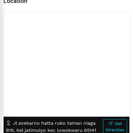
Location
Jl soekarno hatta ruko taman niaga
Get
B19, Kel jatimulyo kec lowokwaru 65141
Direction