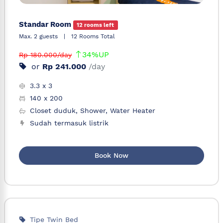
Standar Room
12 rooms left
Max. 2 guests
|
12 Rooms Total
34%UP
Rp 180.000/day
or
Rp 241.000
/day
3.3 x 3
140 x 200
Closet duduk, Shower, Water Heater
Sudah termasuk listrik
Book Now
Tipe Twin Bed