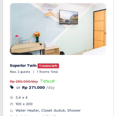
Superior Twin
1 rooms left
Max. 2 guests
|
1 Rooms Total
8%UP
Rp 250.000/day
or
Rp 271.000
/day
3.4 x 4
100 x 200
Water Heater, Closet duduk, Shower