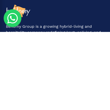
Behomy Group is a growing hybrid-living and
hospitality company redefining kost, coliving, and
hotels across Indonesia—turning idle properties
From Idle to Profitable
.
Contact
Rukan Asia Milenium Jalan Villa Permata
No.69-70, Lippo Karawaci Banten 15810
6281189996221
infobehomy@gmail.com