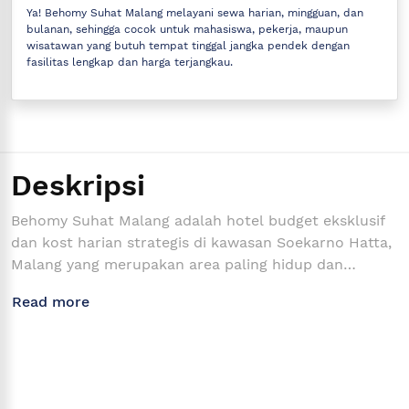
Ya! Behomy Suhat Malang melayani sewa harian, mingguan, dan
bulanan, sehingga cocok untuk mahasiswa, pekerja, maupun
wisatawan yang butuh tempat tinggal jangka pendek dengan
fasilitas lengkap dan harga terjangkau.
Deskripsi
Behomy Suhat Malang adalah hotel budget eksklusif
dan kost harian strategis di kawasan Soekarno Hatta,
Malang yang merupakan area paling hidup dan
populer di kalangan mahasiswa serta pekerja muda.
Read more
Lokasinya sangat strategis, hanya 11 menit ke
Universitas Brawijaya, 13 menit ke Universitas
Muhammadiyah Malang dan ITN, serta dekat juga
dengan Universitas Islam Malang, Widya Gama, dan
Merdeka Malang.