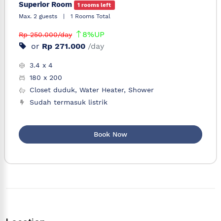
Superior Room
1 rooms left
Max. 2 guests
|
1 Rooms Total
8%UP
Rp 250.000/day
or
Rp 271.000
/day
3.4 x 4
180 x 200
Closet duduk, Water Heater, Shower
Sudah termasuk listrik
Book Now